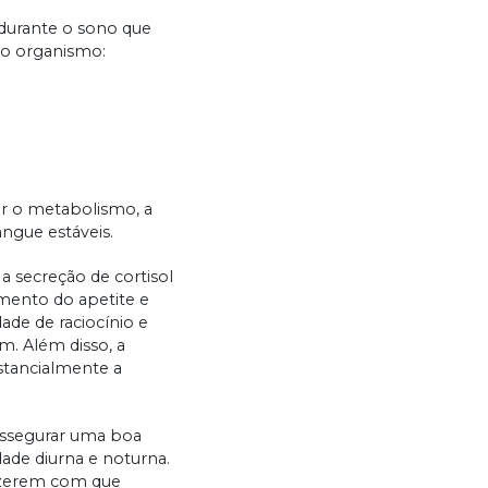
durante o sono que
so organismo:
r o metabolismo, a
angue estáveis.
 secreção de cortisol
umento do apetite e
ade de raciocínio e
. Além disso, a
stancialmente a
 assegurar uma boa
dade diurna e noturna.
fazerem com que