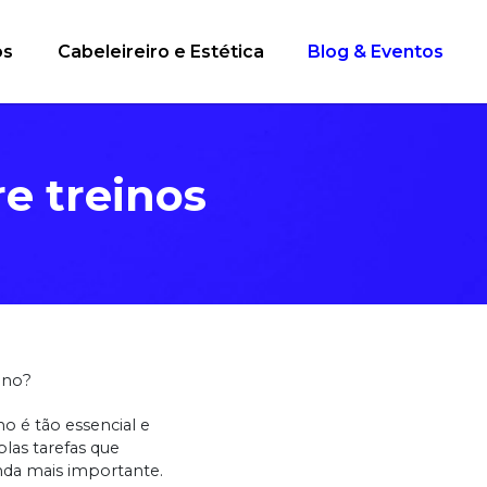
os
Cabeleireiro e Estética
Blog & Eventos
e treinos
ino?
 é tão essencial e
las tarefas que
nda mais importante.