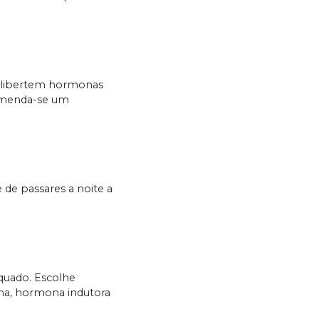
se libertem hormonas
comenda-se um
 de passares a noite a
quado. Escolhe
na, hormona indutora