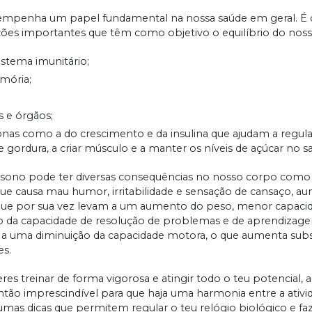
empenha um papel fundamental na nossa saúde em geral. É 
ções importantes que têm como objetivo o equilíbrio do nos
istema imunitário;
mória;
s e órgãos;
as como a do crescimento e da insulina que ajudam a regula
 gordura, a criar músculo e a manter os níveis de açúcar no s
sono pode ter diversas consequências no nosso corpo como a
ue causa mau humor, irritabilidade e sensação de cansaço, a
a, que por sua vez levam a um aumento do peso, menor capacid
o da capacidade de resolução de problemas e de aprendizagem
a a uma diminuição da capacidade motora, o que aumenta sub
es.
res treinar de forma vigorosa e atingir todo o teu potencial,
ntão imprescindível para que haja uma harmonia entre a ativi
mas dicas que permitem regular o teu relógio biológico e 