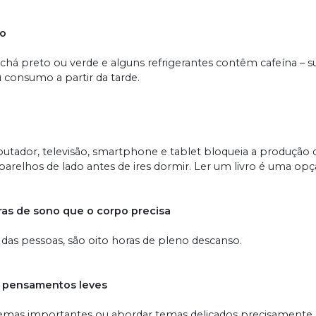
no
chá preto ou verde e alguns refrigerantes contêm cafeína – s
eu consumo a partir da tarde.
omputador, televisão, smartphone e tablet bloqueia a produção
aparelhos de lado antes de ires dormir. Ler um livro é uma op
ras de sono que o corpo precisa
a das pessoas, são oito horas de pleno descanso.
 pensamentos leves
lemas importantes ou abordar temas delicados precisamente a