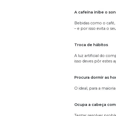
A cafeína inibe o so
Bebidas como o café, 
– e por isso evita o s
Troca de hábitos
A luz artificial do c
isso deves pôr estes 
Procura dormir as ho
O ideal, para a maiori
Ocupa a cabeça com
Tentar resolver prob