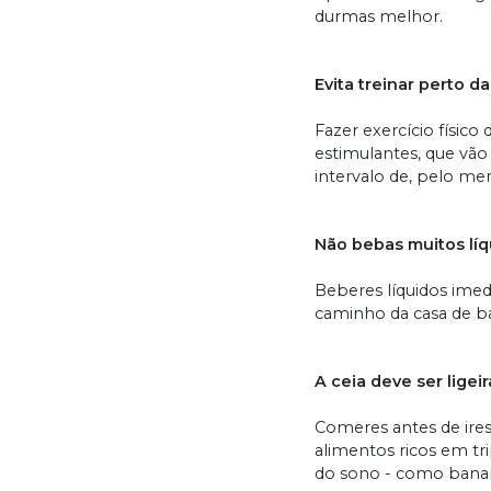
durmas melhor.
Evita treinar perto d
Fazer exercício físic
estimulantes, que vã
intervalo de, pelo meno
Não bebas muitos líq
Beberes líquidos imed
caminho da casa de ba
A ceia deve ser ligeir
Comeres antes de ire
alimentos ricos em t
do sono - como bananas