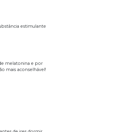
ubstância estimulante
 de melatonina e por
ção mais aconselhável!
ntes de ires dormir