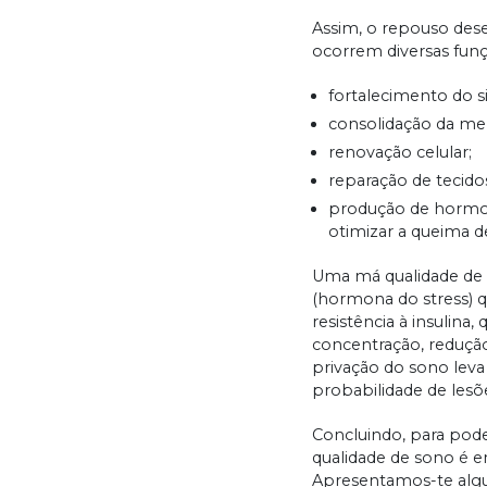
Assim, o repouso des
ocorrem diversas fun
fortalecimento do s
consolidação da me
renovação celular;
reparação de tecido
produção de hormon
otimizar a queima de
Uma má qualidade de 
(hormona do stress) q
resistência à insulin
concentração, reduçã
privação do sono lev
probabilidade de lesõ
Concluindo, para pode
qualidade de sono é e
Apresentamos-te algu