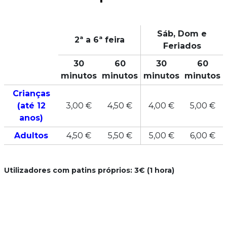
Sáb, Dom e
2ª a 6ª feira
Feriados
30
60
30
60
minutos
minutos
minutos
minutos
Crianças
(até 12
3,00 €
4,50 €
4,00 €
5,00 €
anos)
Adultos
4,50 €
5,50 €
5,00 €
6,00 €
Utilizadores com patins próprios: 3€ (1 hora)