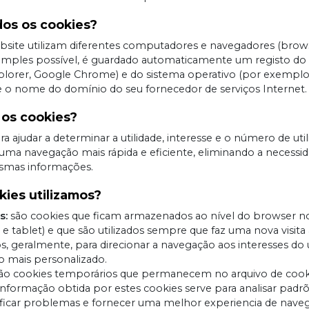
dos os cookies?
ebsite utilizam diferentes computadores e navegadores (brow
s simples possível, é guardado automaticamente um registo do
plorer, Google Chrome) e do sistema operativo (por exempl
 e o nome do domínio do seu fornecedor de serviços Internet.
 os cookies?
 ajudar a determinar a utilidade, interesse e o número de uti
uma navegação mais rápida e eficiente, eliminando a necessid
smas informações.
kies utilizamos?
s:
são cookies que ficam armazenados ao nível do browser 
 e tablet) e que são utilizados sempre que faz uma nova visit
os, geralmente, para direcionar a navegação aos interesses do 
o mais personalizado.
ão cookies temporários que permanecem no arquivo de cook
 informação obtida por estes cookies serve para analisar padr
ificar problemas e fornecer uma melhor experiencia de nave