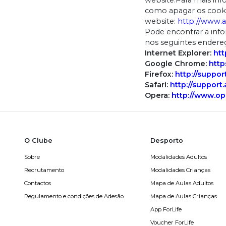
website.Para mais in
como apagar os cookies
website:
http://www.a
Pode encontrar a inf
nos seguintes endere
Internet Explorer:
htt
Google Chrome:
http
Firefox:
http://suppo
Safari:
http://suppor
Opera:
http://www.ope
O Clube
Desporto
Sobre
Modalidades Adultos
Recrutamento
Modalidades Crianças
Contactos
Mapa de Aulas Adultos
Regulamento e condições de Adesão
Mapa de Aulas Crianças
App ForLife
Voucher ForLife