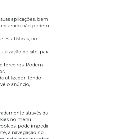
 suas aplicações, bem
a requerido não podem
 estatísticas, no
tilização do site, para
de terceiros. Podem
or.
 utilizador, tendo
 vê o anúncio,
meadamente através da
ookies no menu
 cookies, pode impedir
nte, a navegação no