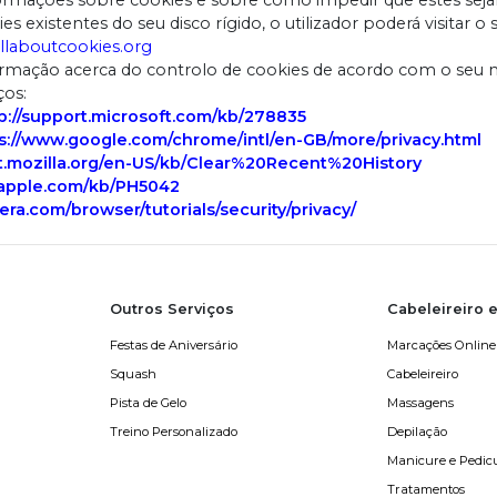
formações sobre cookies e sobre como impedir que estes seja
 existentes do seu disco rígido, o utilizador poderá visitar o 
llaboutcookies.org
ormação acerca do controlo de cookies de acordo com o seu 
ços:
p://support.microsoft.com/kb/278835
s://www.google.com/chrome/intl/en-GB/more/privacy.html
rt.mozilla.org/en-US/kb/Clear%20Recent%20History
t.apple.com/kb/PH5042
ra.com/browser/tutorials/security/privacy/
Outros Serviços
Cabeleireiro e
Festas de Aniversário
Marcações Online
Squash
Cabeleireiro
Pista de Gelo
Massagens
Treino Personalizado
Depilação
Manicure e Pedic
Tratamentos