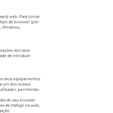
sers) web. Para tornar
 tipo de browser (por
o, Windows,
lizações dos seus
ade de introduzir
nos seus equipamentos
a a um dos nossos
utilizador, permitindo-
ies do seu browser
ões de tráfego na web,
gação.