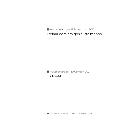
Autor do artigo • 30 October, 2021
Hallowfit
Autor do artigo • 08 November, 2021
OFERTA 2 MENSALIDADES
Autor do artigo • 01 February, 2022
Um presente que vale por 2