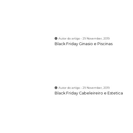
Autor do artigo • 29 November, 2019
Black Friday Ginasio e Piscinas
Autor do artigo • 29 November, 2019
Black Friday Cabeleireiro e Estetica
Autor do artigo • 30 November, 2019
Open Day - 30 de novembro
Autor do artigo • 19 December, 2019
Brilhe ainda mais neste Natal