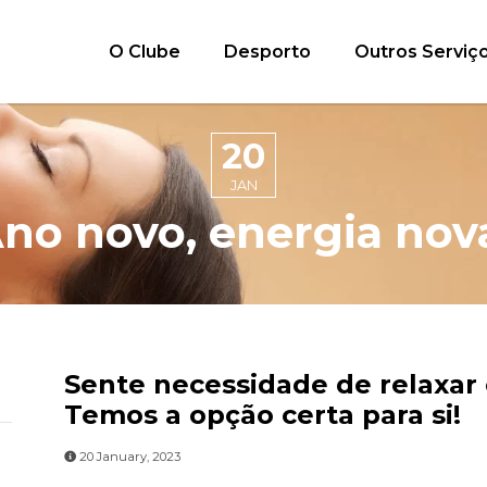
O Clube
Desporto
Outros Serviç
20
JAN
no novo, energia nov
Sente necessidade de relaxar 
Temos a opção certa para si!
20 January, 2023