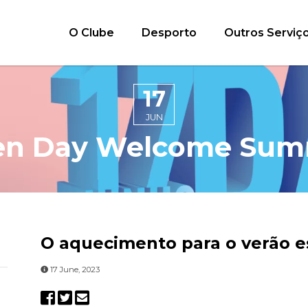
O Clube
Desporto
Outros Serviç
17
JUN
n Day Welcome Su
O aquecimento para o verão e
17 June, 2023