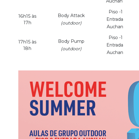
Auchan
Piso -1
Body Attack
16h15 às
Entrada
17h
(outdoor)
Auchan
Piso -1
Body Pump
17h15 às
Entrada
18h
(outdoor)
Auchan