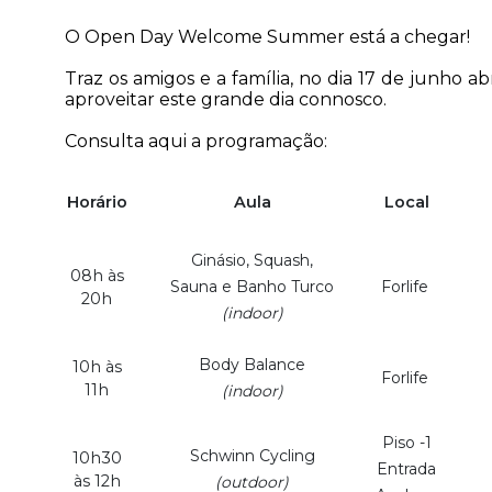
O Open Day Welcome Summer está a chegar!
Traz os amigos e a família, no dia 17 de junho a
aproveitar este grande dia connosco.
Consulta aqui a programação:
Horário
Aula
Local
Ginásio, Squash,
08h às
Sauna e Banho Turco
Forlife
20h
(indoor)
Body Balance
10h às
Forlife
11h
(indoor)
Piso -1
Schwinn Cycling
10h30
Entrada
às 12h
(outdoor)